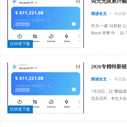
词元无限累计融
阅读全文
•
今日发
作为 一家 AI初创 
Bench 评测 中 ，
结果 ，意义不止 一组
比特派下载
2026专精特
阅读全文
•
今日发
7月26日，以“聚链
北京召开。本次大会
指导，北京专精特新企
比特派下载