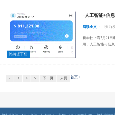
“人工智能+信
阅读全文
•
1天前
新华社上海7月21日
用，人工智能与信息
世界人工智能大会上表
比特派下载
首页
1
2
3
4
5
下一页
末页