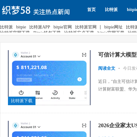
首页
比特派
bitpi
比特派
bitpie
比特派APP
bitpie官网
比特派官网
bitpie网址
比特
比特派官网下载
Bitpie钱包下载
比特派安卓下载
bitpie官网下载
比特
可信计算大模型
阅读全文
•
今日发
近日，“自主可信计
计算财富联盟、华为
学、研、用多方力量齐
比特派下载
2026企业家太