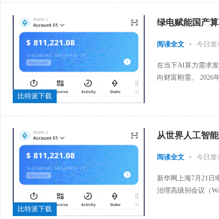
绿电赋能国产算
阅读全文
•
今日发
在当下AI算力需求
向财富刚需。 202
基建工程列入政府工作
比特派下载
从世界人工智能
阅读全文
•
今日发
新华网上海7月21日
治理高级别会议（W
这场年度行业盛会中，
比特派下载