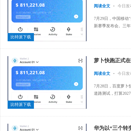
阅读全文
•
今日发
7月29日，中国移动“
新赛季发布会。三年
智，“全球通•逐马打算
比特派下载
萝卜快跑正式在
阅读全文
•
今日发
7月28日，百度萝卜快
道路测试，打算202
年告竣合作意向，此
比特派下载
华为以“三个转