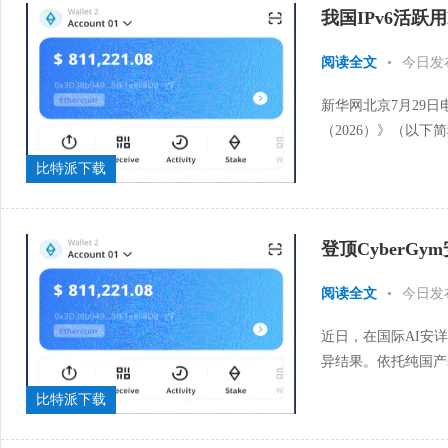
我国IPv6活跃用
阅读全文
•
今日发
新华网北京7月29日
（2026）》（以下
陈诉显示，我国IPv6
比特派下载
登顶CyberG
阅读全文
•
今日发
近日，在国际AI安详基
异结果。依托纯国产基座模
Fuzz全量高难度漏洞
比特派下载