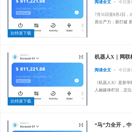
阅读全文
•
今日发
7月31日至8月2日
质出产力：新打破 
家、顶尖智库、财富龙
比特派下载
机器人X｜网联
阅读全文
•
今日发
《机器人X》是新华
人融媒体栏目，定位
地”。邀请国内外顶尖
比特派下载
“马”力全开，中