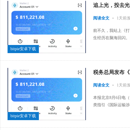
追上光，投去光（
阅读全文
•
1天前
前不久，我站上《打
生经历在脑海回闪。
地用金色仿生手捧着鲜
bitpie安卓下载
税务总局发布《
阅读全文
•
1天前
本报北京8月6日电
类指引《国际运输涉
运输行业的经营主体提
bitpie安卓下载