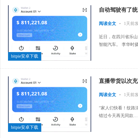
自动驾驶有了统
阅读全文
•
1天前
近日，在四川省乐山
智能汽车。 李华时
口的《智能网联汽车 
bitpie安卓下载
直播带货以次充
阅读全文
•
1天前
“家人们快看！纹路
错过今天再无同款…
足为奇。前不久，河南
bitpie安卓下载