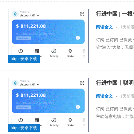
行进中国 | 一根
阅读全文
•
1天前
订阅 已订阅 已保藏
管“潜入”大脑，无
暴”……这不是科幻电
bitpie安卓下载
行进中国丨聪明
阅读全文
•
1天前
订阅 已订阅 已保藏
主岭范家屯镇，红旗
发出指令后，自动化设
bitpie安卓下载