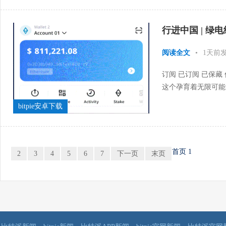
行进中国 | 
阅读全文
•
1天前
订阅 已订阅 已保藏
这个孕育着无限可能
的全面焕新，书写着属
bitpie安卓下载
首页
1
2
3
4
5
6
7
下一页
末页