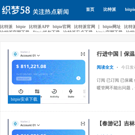
首页
比特派
bitpi
比特派
bitpie
比特派APP
bitpie官网
比特派官网
bitpie网址
比特
比特派官网下载
Bitpie钱包下载
比特派安卓下载
bitpie官网下载
比特
行进中国丨保温
阅读全文
•
今日发
订阅 已订阅 已保藏
暖管网不能出问题，
一体化保温管件等多项
bitpie安卓下载
【春游记】吉林