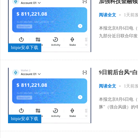
加强科技金融领
阅读全文
•
1天前
本报北京8月6日电
九部分近日联合印发
通知鼓励处所向科技型
bitpie安卓下载
9日前后台风“
阅读全文
•
1天前
本报北京8月6日电（
豚”（强台风级）的
平洋上，中心附近最大
bitpie安卓下载