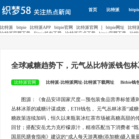
1.11.3.min.js">
首页
比特派
bitpi
比特派
bitpie
比特派APP
bitpie官网
比特派官网
bitpie网址
比特
比特派官网下载
Bitpie钱包下载
比特派安卓下载
bitpie官网下载
比特
全球减糖趋势下，元气丛比特派钱包林
比特派官网
比特派-比特派网址-比特派下载网址
Bitbie
图源：《食品安详国家尺度—预包装食品营养标签通则》（G
丛林冰茶的减糖计谋成效，ETH钱包， 元气丛林冰茶“减糖
糖政策连续加码，恒久以来瓶装冰红茶市场被高糖高甜的
回甘；搭配安岳尤力克柠檬原汁，精准匹配当下消费者 “
国居民膳食指南》建议的“成人每天游离糖(添加糖)摄入量