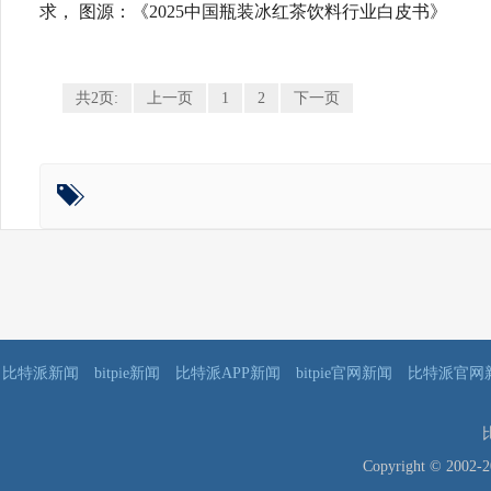
求， 图源：《2025中国瓶装冰红茶饮料行业白皮书》
共2页:
上一页
1
2
下一页
比特派新闻
bitpie新闻
比特派APP新闻
bitpie官网新闻
比特派官网
Copyright © 2