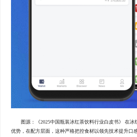
图源：《2025中国瓶装冰红茶饮料行业白皮书》 在冰
优势，在配方层面，这种严格把控食材以领先技术提升口