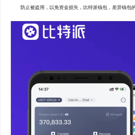
防止被盗用，以免资金损失，比特派钱包，差异钱包