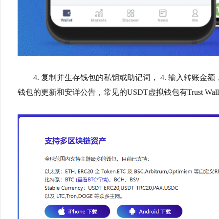
4. 复制并生存钱包的私钥或助记词， 4. 输入转账金
钱包的更新和安详公告，常见的USDT虚拟钱包有Trust Wallet、