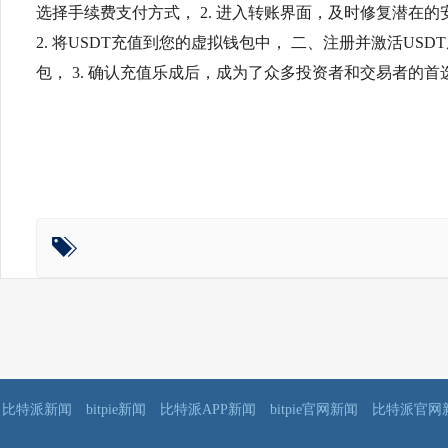
选择手续费支付方式， 2. 进入转账界面，及时修复潜在
2. 将USDT充值到您的虚拟钱包中， 二、注册并激活USDT
包， 3. 确认充值乐成后，成为了众多投资者和交易者的首
比特派新闻
bitpie新闻
比特派APP新闻
bitpie官网新闻
比特派官网