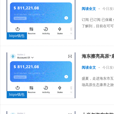
阅读全文
•
今日发
订阅 已订阅 已保藏
了解到，目前在可可
首批回迁藏羚已顺利通过
bitpie钱包
海东擦亮高原“
阅读全文
•
今日发
盛夏，走进海东市互
场高原生态康养之旅
能、文旅融合，依托中
bitpie钱包