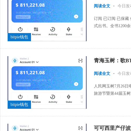
阅读全文
•
今日发
订阅 已订阅 已保藏
式出书。全书1200
模最大的现代汉语辞书。
bitpie钱包
青海玉树：歌B
阅读全文
•
今日发
人民网玉树7月26日
旅游节暨第44届玉
幕。本届赛马会开幕式
bitpie钱包
可可西里产仔波