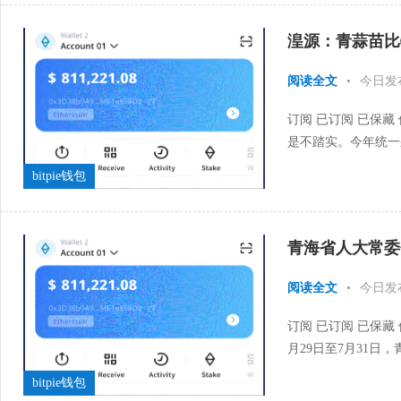
湟源：青蒜苗比
阅读全文
•
今日发
订阅 已订阅 已保藏
是不踏实。今年统一
节，西宁市湟源县日月
bitpie钱包
青海省人大常委
阅读全文
•
今日发
订阅 已订阅 已保藏
月29日至7月31
会议举行，会议审议通
bitpie钱包