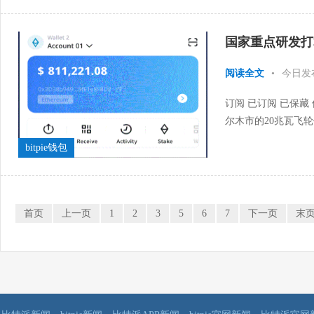
国家重点研发打算飞
阅读全文
•
今日发
订阅 已订阅 已保藏
尔木市的20兆瓦飞
司负责建设，是工业和
bitpie钱包
首页
上一页
1
2
3
5
6
7
下一页
末