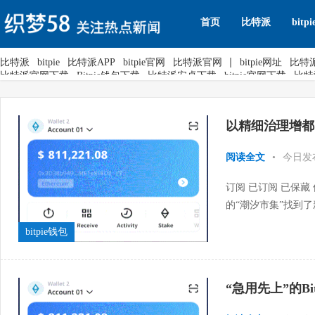
首页
比特派
bitpi
比特派
bitpie
比特派APP
bitpie官网
比特派官网
bitpie网址
比特
比特派官网下载
Bitpie钱包下载
比特派安卓下载
bitpie官网下载
比特
以精细治理增都
阅读全文
•
今日发
订阅 已订阅 已保藏
的“潮汐市集”找到
小、收益稳，日子有了
bitpie钱包
“急用先上”的Bi