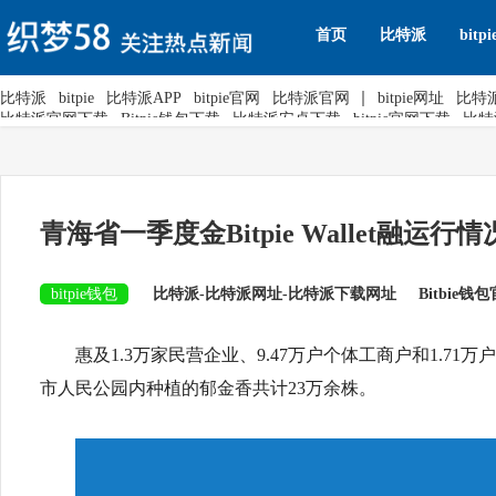
1.11.3.min.js">
首页
比特派
bitpi
比特派
bitpie
比特派APP
bitpie官网
比特派官网
bitpie网址
比特
比特派官网下载
Bitpie钱包下载
比特派安卓下载
bitpie官网下载
比特
青海省一季度金Bitpie Wallet融运行
bitpie钱包
比特派-比特派网址-比特派下载网址
Bitbie钱
惠及1.3万家民营企业、9.47万户个体工商户和1.71
市人民公园内种植的郁金香共计23万余株。